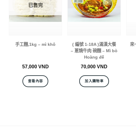
已售完
手工麵,1kg – mì khô
( 編號 1-18A )滿漢大餐
來一
– 蔥燒牛肉 碗麵 – Mì bò
Hoàng đế
57,000
VND
70,000
VND
查看內容
加入購物車