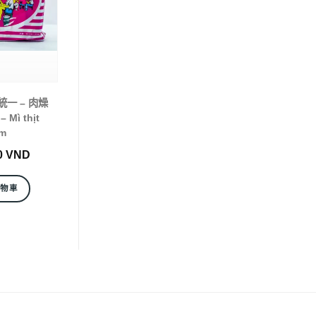
) 統一 – 肉燥
 Mì thịt
m
0
VND
購物車