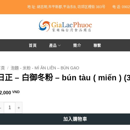
地 址: 胡志明,市平新郡,平治东B, 坊郊区裡街 383号
电 话: 0902
首頁
產品
簡介
聯繫
首頁
/
泡麵 - 米粉 - MÌ ĂN LIỀN – BÚN GẠO
日正 – 白御冬粉 – bún tàu ( miến ) (3
VND
2,000
正 - 白御冬粉 - bún tàu ( miến ) (300g) 數量
加入購物車