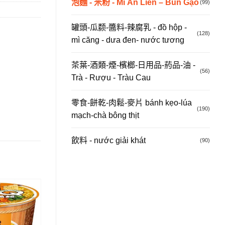
泡麵 - 米粉 - Mì Ăn Liền – Bún Gạo
(99)
罐頭-瓜颣-醬料-辣腐乳 - đồ hộp -
(128)
mì căng - dưa đen- nước tương
茶葉-酒類-煙-檳榔-日用品-葯品-油 -
(56)
Trà - Rượu - Tràu Cau
零食-餅乾-肉鬆-麥片 bánh kẹo-lúa
(190)
mạch-chà bông thịt
飲料 - nước giải khát
(90)