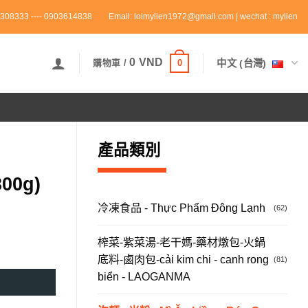
308333 ---- 0903614838
Email: loimylien1972@gmail.com | wechat : mylien
0
VND
0
中文 (台灣)
購物車 /
產品類別
00g)
冷凍食品 - Thực Phẩm Đông Lạnh
(62)
榨菜-紫菜湯-老干媽-藥材燉包-火鍋
底料-鹵肉包-cải kim chi - canh rong
(81)
biển - LAOGANMA