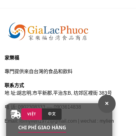
家樂福
專門提供來自台灣的食品和飲料
联系方式
地 址:胡志明,市平新郡,平治东B, 坊郊区裡街 383号
×
电 话: 0902308333 ---- 0903614838
VIỆT
中文
Email: loimylien1972@gmail.com | wechat : mylien
CHI PHÍ GIAO HÀNG