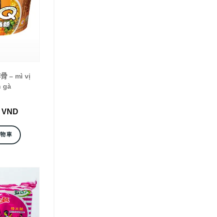
 – mì vị
 gà
0
VND
購物車