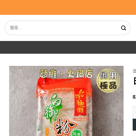
Skip
to
content
搜
尋
關
鍵
字:
8
日