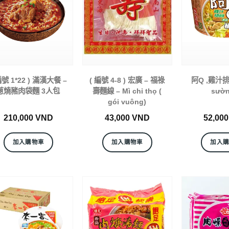
編號 1*22 ) 滿漢大餐 –
( 編號 4-8 ) 宏廣 – 福祿
阿Q ,雞汁排骨
蔥燒豬肉袋麵 3人包
壽麵線 – Mì chỉ thọ (
sườn
gói vuông)
210,000
VND
43,000
VND
52,00
加入購物車
加入購物車
加入