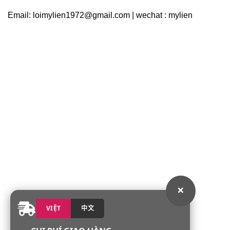
Email: loimylien1972@gmail.com | wechat : mylien
×
VIỆT
中文