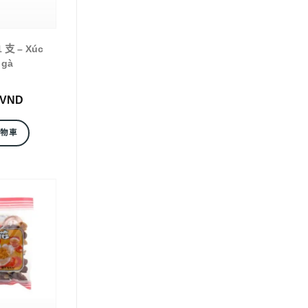
支 – Xúc
 gà
VND
購物車