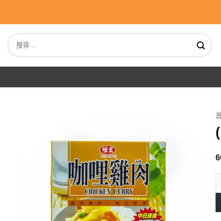
Skip
to
content
搜
尋
關
鍵
字:
6
(