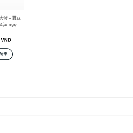
) 大發 – 蠶豆
 Đậu ngự
0
VND
購物車