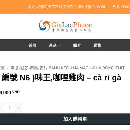
地 址: 胡志明,市平新郡,平治东B, 坊郊区裡街 383号
电 话: 0902
首頁
產品
簡介
聯繫
首頁
/
零食-餅乾-肉鬆-麥片 BÁNH KẸO-LÚA MẠCH-CHÀ BÔNG THỊT
( 編號 N6 )味王,咖哩雞肉 – cà ri gà
VND
6,000
 編號 N6 )味王,咖哩雞肉 - cà ri gà 數量
加入購物車