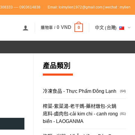
308333 ---- 0903614838
Email: loimylien1972@gmail.com | wechat : mylien
0
VND
0
中文 (台灣)
購物車 /
產品類別
冷凍食品 - Thực Phẩm Đông Lạnh
(64)
榨菜-紫菜湯-老干媽-藥材燉包-火鍋
底料-鹵肉包-cải kim chi - canh rong
(81)
biển - LAOGANMA