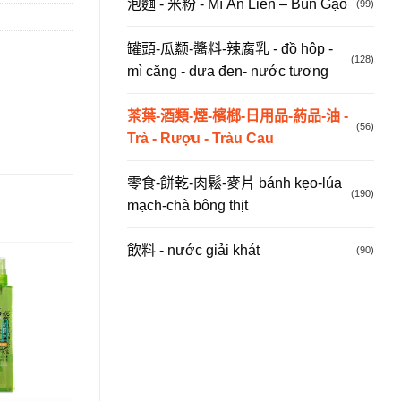
泡麵 - 米粉 - Mì Ăn Liền – Bún Gạo
(99)
罐頭-瓜颣-醬料-辣腐乳 - đồ hộp -
(128)
mì căng - dưa đen- nước tương
茶葉-酒類-煙-檳榔-日用品-葯品-油 -
(56)
Trà - Rượu - Tràu Cau
零食-餅乾-肉鬆-麥片 bánh kẹo-lúa
(190)
mạch-chà bông thịt
飲料 - nước giải khát
(90)