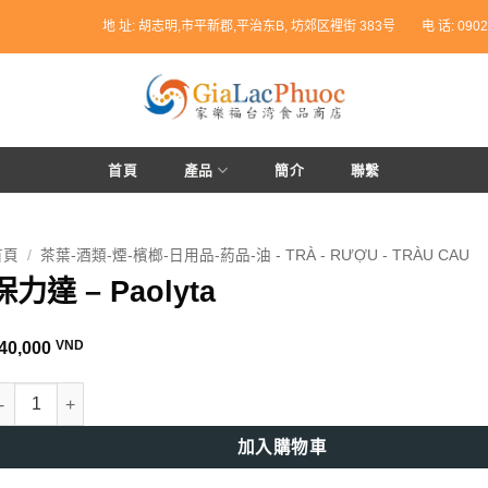
地 址: 胡志明,市平新郡,平治东B, 坊郊区裡街 383号
电 话: 0902
首頁
產品
簡介
聯繫
首頁
/
茶葉-酒類-煙-檳榔-日用品-葯品-油 - TRÀ - RƯỢU - TRÀU CAU
保力達 – Paolyta
VND
40,000
力達 - Paolyta 數量
加入購物車