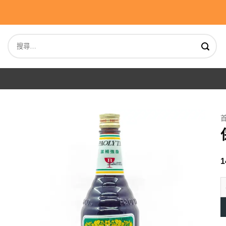
Skip
to
content
搜
尋
關
鍵
字:
1
保