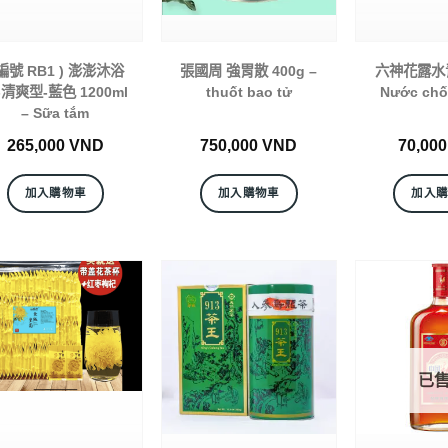
 編號 RB1 ) 澎澎沐浴
張國周 強胃散 400g –
六神花露水青 
-清爽型-藍色 1200ml
thuốt bao tử
Nước chố
– Sữa tắm
265,000
VND
750,000
VND
70,00
加入購物車
加入購物車
加入
已