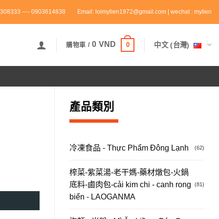
308333 ---- 0903614838
Email: loimylien1972@gmail.com | wechat : mylien
0
VND
0
中文 (台灣)
購物車 /
產品類別
冷凍食品 - Thực Phẩm Đông Lạnh
(62)
榨菜-紫菜湯-老干媽-藥材燉包-火鍋
底料-鹵肉包-cải kim chi - canh rong
(81)
biển - LAOGANMA