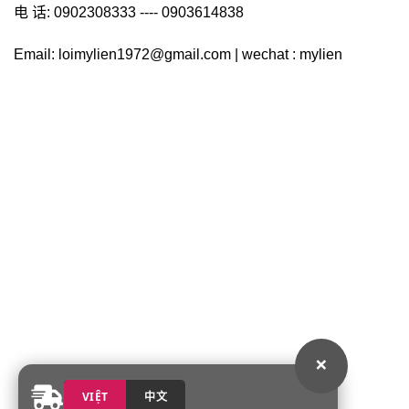
电 话: 0902308333 ---- 0903614838
Email: loimylien1972@gmail.com | wechat : mylien
×
VIỆT
中文