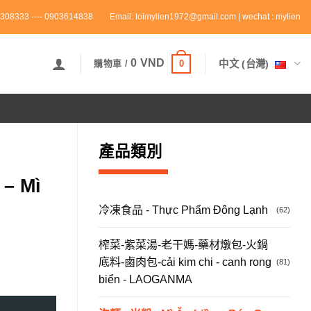
308333 ---- 0903614838
Email: loimylien1972@gmail.com | wechat : mylien
0
VND
0
中文 (台灣)
購物車 /
產品類別
– Mì
冷凍食品 - Thực Phẩm Đông Lạnh
(62)
榨菜-紫菜湯-老干媽-藥材燉包-火鍋
底料-鹵肉包-cải kim chi - canh rong
(81)
biển - LAOGANMA