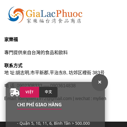
家樂福
專門提供來自台灣的食品和飲料
联系方式
地 址:胡志明,市平新郡,平治东B, 坊郊区裡街 383号
×
电 话: 0902308333 ---- 0903614838
VIỆT
中文
Email: loimylien1972@gmail.com | wechat : mylien
CHI PHÍ GIAO HÀNG
- Quận 5, 10, 11, 6, Bình Tân > 500.000