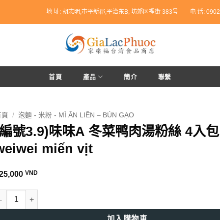
地 址: 胡志明,市平新郡,平治东B, 坊郊区裡街 383号
电 话: 0902
首頁
產品
簡介
聯繫
首頁
/
泡麵 - 米粉 - MÌ ĂN LIỀN – BÚN GẠO
(編號3.9)味味A 冬菜鸭肉湯粉絲 4入包 
weiwei miến vịt
VND
25,000
編號3.9)味味A 冬菜鸭肉湯粉絲 4入包 - Mì weiwei miến vịt 數量
加入購物車