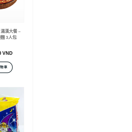
 ) 滿漢大餐 –
麵 3人包
0
VND
購物車