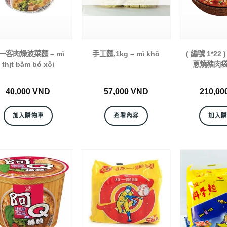
一客肉燥波菜麵 – mì
手工麵,1kg – mì khô
( 編號 1*22
thịt bằm bó xôi
蔥燒豬肉袋
40,000
VND
57,000
VND
210,00
加入購物車
查看內容
加入