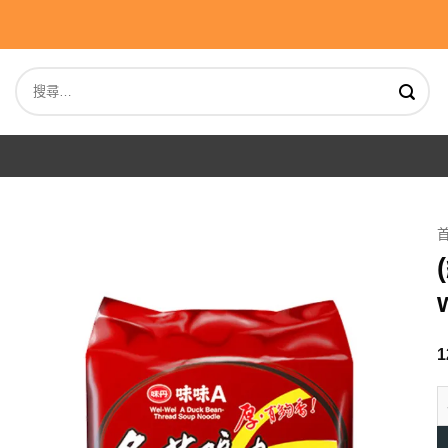
Skip
to
content
搜
尋
關
鍵
字:
1
(