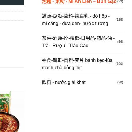
泡麵 - 米粉 - Mì Ăn Liền – Bún Gạo
(99)
罐頭-瓜颣-醬料-辣腐乳 - đồ hộp -
(128)
mì căng - dưa đen- nước tương
茶葉-酒類-煙-檳榔-日用品-葯品-油 -
(56)
Trà - Rượu - Tràu Cau
零食-餅乾-肉鬆-麥片 bánh kẹo-lúa
(190)
mạch-chà bông thịt
飲料 - nước giải khát
(90)