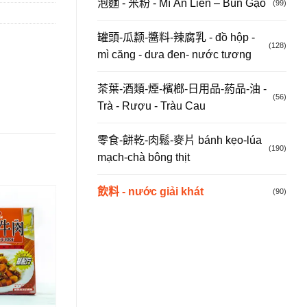
泡麵 - 米粉 - Mì Ăn Liền – Bún Gạo
(99)
罐頭-瓜颣-醬料-辣腐乳 - đồ hộp -
(128)
mì căng - dưa đen- nước tương
茶葉-酒類-煙-檳榔-日用品-葯品-油 -
(56)
Trà - Rượu - Tràu Cau
零食-餅乾-肉鬆-麥片 bánh kẹo-lúa
(190)
mạch-chà bông thịt
飲料 - nước giải khát
(90)