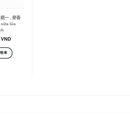
) 統一 , 麥香
 sữa lúa
ch
0
VND
購物車