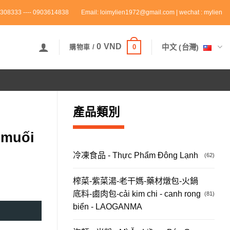
308333 ---- 0903614838
Email: loimylien1972@gmail.com | wechat : mylien
0
VND
0
中文 (台灣)
購物車 /
產品類別
 muối
冷凍食品 - Thực Phẩm Đông Lạnh
(62)
榨菜-紫菜湯-老干媽-藥材燉包-火鍋
底料-鹵肉包-cải kim chi - canh rong
(81)
biển - LAOGANMA