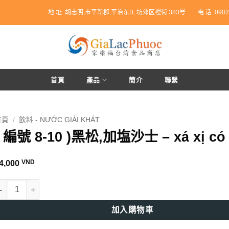
地 址: 胡志明,市平新郡,平治东B, 坊郊区裡街 383号
电 话: 0902
首頁
產品
簡介
聯繫
首頁
/
飲料 - NƯỚC GIẢI KHÁT
( 編號 8-10 )黑松,加塩沙士 – xá xị có
VND
4,000
 編號 8-10 )黑松,加塩沙士 - xá xị có muối 數量
加入購物車