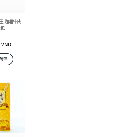
味王,咖哩牛肉
理包
0
VND
購物車