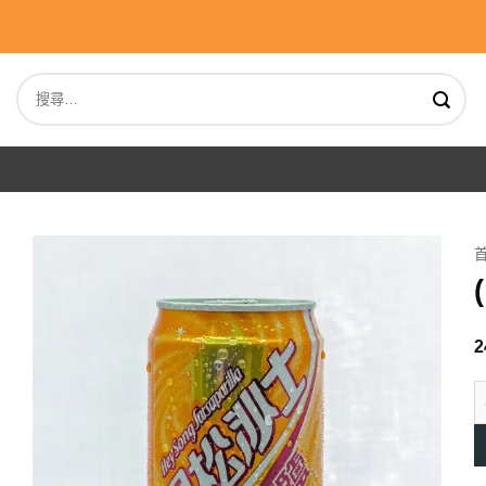
Skip
to
content
搜
尋
關
鍵
字:
2
(