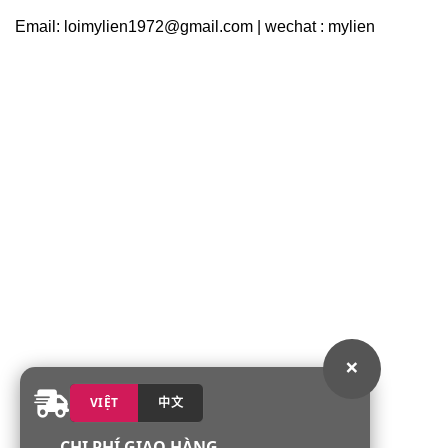
Email: loimylien1972@gmail.com | wechat : mylien
×
VIỆT
中文
CHI PHÍ GIAO HÀNG