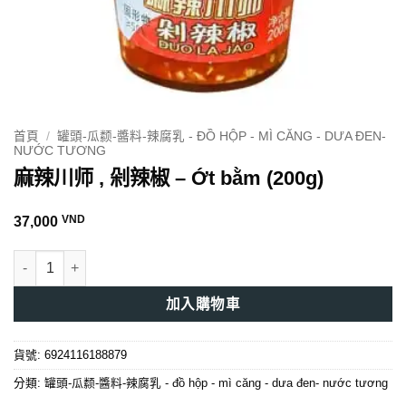
首頁
/
罐頭-瓜颣-醬料-辣腐乳 - ĐỒ HỘP - MÌ CĂNG - DƯA ĐEN-
NƯỚC TƯƠNG
麻辣川师 , 剁辣椒 – Ớt bằm (200g)
VND
37,000
麻辣川师 , 剁辣椒 - Ớt bằm (200g) 數量
加入購物車
貨號:
6924116188879
分類:
罐頭-瓜颣-醬料-辣腐乳 - đồ hộp - mì căng - dưa đen- nước tương