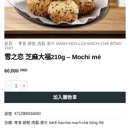
首頁
/
零食-餅乾-肉鬆-麥片 BÁNH KẸO-LÚA MẠCH-CHÀ BÔNG
THỊT
雪之恋 芝麻大福210g – Mochi mè
VND
60,000
雪之恋 芝麻大福210g - Mochi mè 數量
加入購物車
貨號:
4712905016043
分類:
零食-餅乾-肉鬆-麥片 bánh kẹo-lúa mạch-chà bông thịt