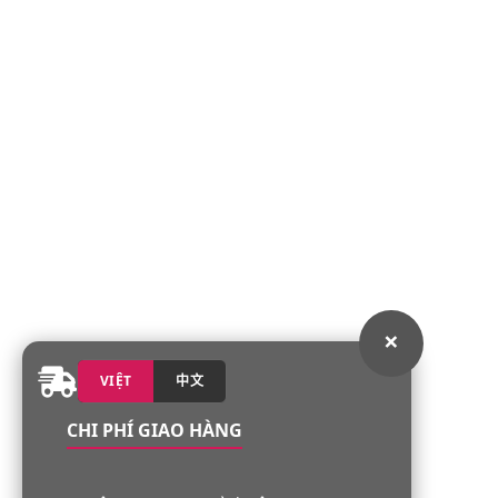
×
VIỆT
中文
CHI PHÍ GIAO HÀNG