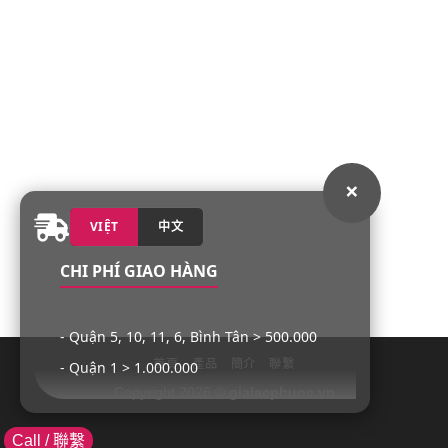
×
VIỆT
中文
CHI PHÍ GIAO HÀNG
- Quận 5, 10, 11, 6, Bình Tân > 500.000
首頁
產品
簡介
聯繫
- Quận 1 > 1.000.000
Copyright 2026 ©
gialacphuoc.vn
- Quận 3, 4, Tân Phú, Tân Bình > 1.000.000
Call / 聯繫