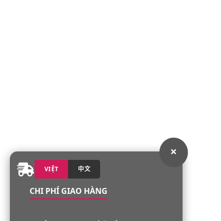
×
VIỆT
中文
CHI PHÍ GIAO HÀNG