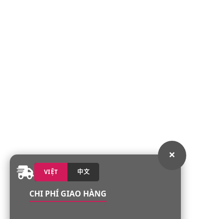
×
VIỆT
中文
CHI PHÍ GIAO HÀNG