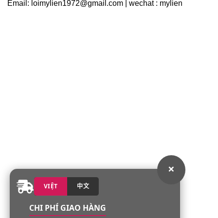
Email: loimylien1972@gmail.com | wechat : mylien
×
VIỆT
中文
CHI PHÍ GIAO HÀNG