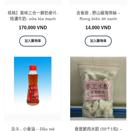
桂格】美味三合一鮮奶麥片-
吉香居 , 野山椒海带絲 –
特濃牛奶- sữa lúa mạch
Rong biển ớt xanh
170,000
VND
14,000
VND
加入購物車
加入購物車
北斗 , 小香油 – Dầu mè
香葱鮮肉水餃 (50个1包) –