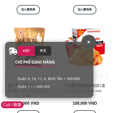
加入購物車
加入購物車
×
VIỆT
中文
CHI PHÍ GIAO HÀNG
- Quận 5, 10, 11, 6, Bình Tân > 500.000
紅丰亮 – 陈皮味花生 (350
卫龙魔芋爽香辣素毛肚1盒
- Quận 1 > 1.000.000
克1包0 – Đậu phộng trần
20小包-râu mực cay
bì
- Quận 3, 4, Tân Phú, Tân Bình > 1.000.000
60,000
VND
100,000
VND
Call / 聯繫