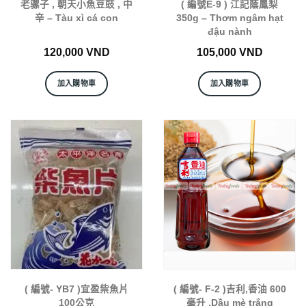
老骡子 , 朝天小魚豆豉 , 中
( 編號E-9 ) 江記蔭鳳梨
辛 – Tàu xì cá con
350g – Thơm ngâm hạt
đậu nành
120,000
VND
105,000
VND
加入購物車
加入購物車
( 編號- YB7 )宜盈祡魚片
( 編號- F-2 )吉利,香油 600
100公克
毫升 ,Dầu mè trắng