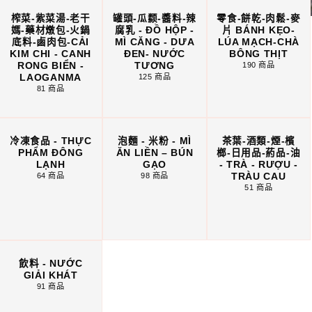
榨菜-紫菜湯-老干
罐頭-瓜颣-醬料-辣
零食-餅乾-肉鬆-麥
媽-藥材燉包-火鍋
腐乳 - ĐỒ HỘP -
片 BÁNH KẸO-
底料-鹵肉包-CẢI
MÌ CĂNG - DƯA
LÚA MẠCH-CHÀ
KIM CHI - CANH
ĐEN- NƯỚC
BÔNG THỊT
RONG BIỂN -
TƯƠNG
190 商品
LAOGANMA
125 商品
81 商品
冷凍食品 - THỰC
泡麵 - 米粉 - MÌ
茶葉-酒類-煙-檳
PHẨM ĐÔNG
ĂN LIỀN – BÚN
榔-日用品-葯品-油
LẠNH
GẠO
- TRÀ - RƯỢU -
TRÀU CAU
64 商品
98 商品
51 商品
飲料 - NƯỚC
GIẢI KHÁT
91 商品