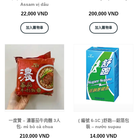
Assam vị dâu
22,000
VND
200,000
VND
加入購物車
加入購物車
一度贊 – 濃蕃茄牛肉麵 3人
( 編號 6-1C )舒跑—鋁箔包
包- mì bò cà chua
裝 – nước supau
210,000
VND
14,000
VND