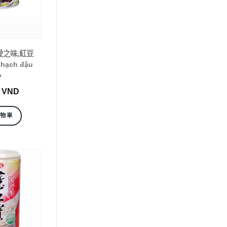
)愛之味,紅豆
thạch đậu
ỏ
0
VND
購物車