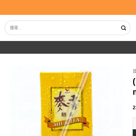
Skip
to
content
搜
尋
關
鍵
字:
2
(