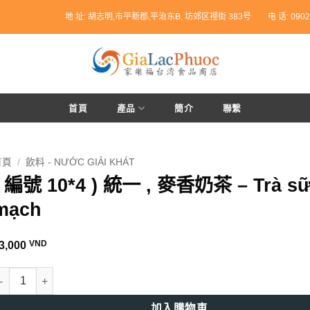
地 址: 胡志明,市平新郡,平治东B, 坊郊区裡街 383号
电 话: 0902
首頁
產品
簡介
聯繫
首頁
/
飲料 - NƯỚC GIẢI KHÁT
( 編號 10*4 ) 統一 , 麥香奶茶 – Trà sữ
mạch
VND
3,000
 編號 10*4 ) 統一 , 麥香奶茶 - Trà sữa lúa mạch 數量
加入購物車