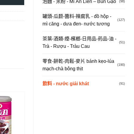
泡麵 - 米粉 - Mì Ăn Liền – Bún Gạo
(98)
罐頭-瓜颣-醬料-辣腐乳 - đồ hộp -
(127)
mì căng - dưa đen- nước tương
茶葉-酒類-煙-檳榔-日用品-葯品-油 -
(51)
Trà - Rượu - Tràu Cau
零食-餅乾-肉鬆-麥片 bánh kẹo-lúa
(190)
mạch-chà bông thịt
飲料 - nước giải khát
(91)