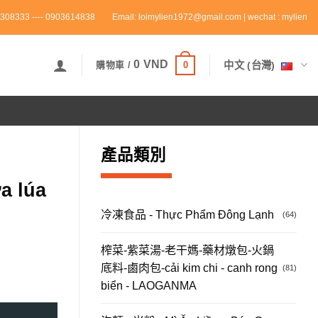
308333 ---- 0903614838
Email: loimylien1972@gmail.com | wechat : mylien
0
VND
0
中文 (台灣)
購物車 /
產品類別
a lúa
冷凍食品 - Thực Phẩm Đông Lạnh
(64)
榨菜-紫菜湯-老干媽-藥材燉包-火鍋
底料-鹵肉包-cải kim chi - canh rong
(81)
biển - LAOGANMA