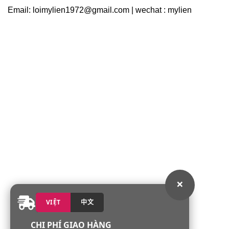
Email: loimylien1972@gmail.com | wechat : mylien
×
VIỆT
中文
CHI PHÍ GIAO HÀNG