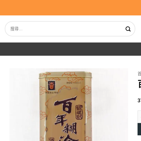
Skip
to
content
搜
尋
關
鍵
字:
3
百