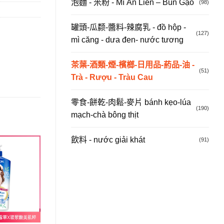
泡麵 - 米粉 - Mì Ăn Liền – Bún Gạo
(98)
罐頭-瓜颣-醬料-辣腐乳 - đồ hộp -
(127)
mì căng - dưa đen- nước tương
茶葉-酒類-煙-檳榔-日用品-葯品-油 -
(51)
Trà - Rượu - Tràu Cau
零食-餅乾-肉鬆-麥片 bánh kẹo-lúa
(190)
mạch-chà bông thịt
飲料 - nước giải khát
(91)