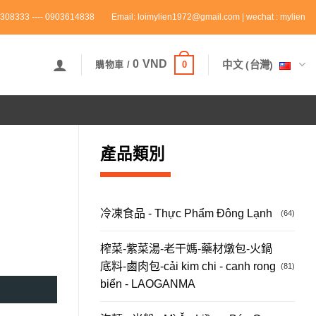
308333 ---- 0903614838
Email: loimylien1972@gmail.com | wechat : mylien
0
VND
0
中文 (台灣)
購物車 /
產品類別
冷凍食品 - Thực Phẩm Đông Lạnh
(64)
榨菜-紫菜湯-老干媽-藥材燉包-火鍋
底料-鹵肉包-cải kim chi - canh rong
(81)
biển - LAOGANMA