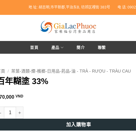
地 址: 胡志明,市平新郡,平治东B, 坊郊区裡街 383号
电 话: 0902
首頁
產品
簡介
聯繫
首頁
/
茶葉-酒類-煙-檳榔-日用品-葯品-油 - TRÀ - RƯỢU - TRÀU CAU
百年糊塗 33%
VND
70,000
年糊塗 33% 數量
加入購物車