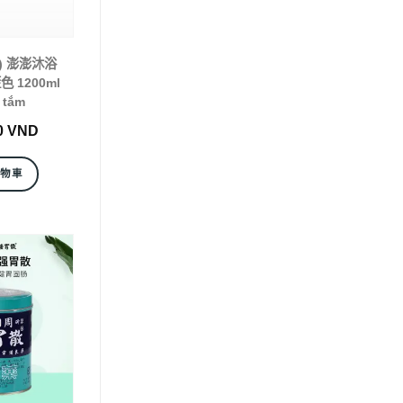
 ) 澎澎沐浴
 1200ml
 tắm
0
VND
購物車