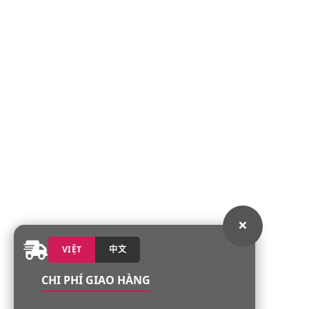
×
VIỆT
中文
CHI PHÍ GIAO HÀNG