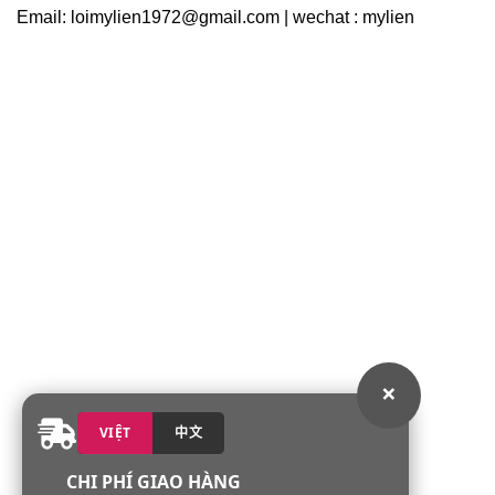
Email: loimylien1972@gmail.com | wechat : mylien
×
VIỆT
中文
CHI PHÍ GIAO HÀNG