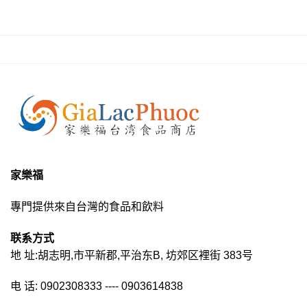
家樂福
專門提供來自台灣的食品和飲料
联系方式
地 址:胡志明,市平新郡,平治东B, 坊郊区裡街 383号
电 话: 0902308333 ---- 0903614838