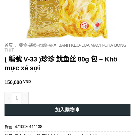
首頁
/
零食-餅乾-肉鬆-麥片 BÁNH KẸO-LÚA MẠCH-CHÀ BÔNG
THỊT
( 編號 V-33 )珍珍 鱿鱼丝 80g 包 – Khô
mực xé sợi
VND
150,000
( 編號 V-33 )珍珍 鱿鱼丝 80g 包 - Khô mực xé sợi 數量
加入購物車
貨號:
4710030111138