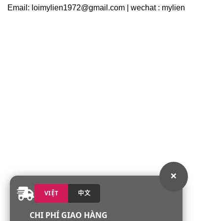
Email: loimylien1972@gmail.com | wechat : mylien
×
VIỆT
中文
CHI PHÍ GIAO HÀNG