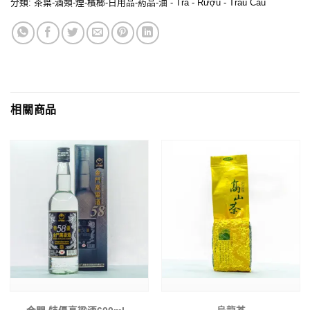
分類:
茶葉-酒類-煙-檳榔-日用品-葯品-油 - Trà - Rượu - Tràu Cau
相關商品