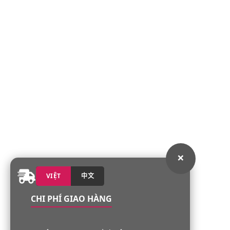
×
VIỆT
中文
CHI PHÍ GIAO HÀNG