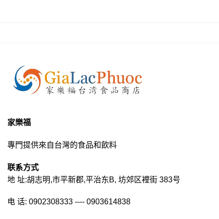
家樂福
專門提供來自台灣的食品和飲料
联系方式
地 址:胡志明,市平新郡,平治东B, 坊郊区裡街 383号
电 话: 0902308333 ---- 0903614838