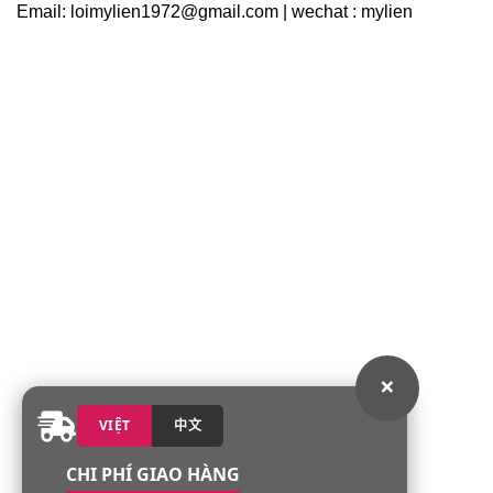
Email: loimylien1972@gmail.com | wechat : mylien
×
VIỆT
中文
CHI PHÍ GIAO HÀNG