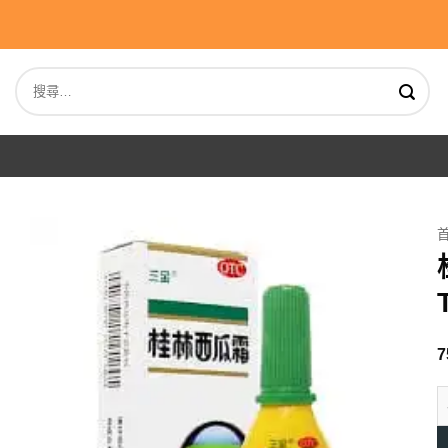
Skip
to
content
搜
尋
關
鍵
字:
7
桂