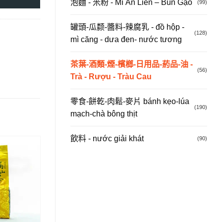
泡麵 - 米粉 - Mì Ăn Liền – Bún Gạo
(99)
罐頭-瓜颣-醬料-辣腐乳 - đồ hộp -
(128)
mì căng - dưa đen- nước tương
茶葉-酒類-煙-檳榔-日用品-葯品-油 -
(56)
Trà - Rượu - Tràu Cau
零食-餅乾-肉鬆-麥片 bánh kẹo-lúa
(190)
mạch-chà bông thịt
飲料 - nước giải khát
(90)