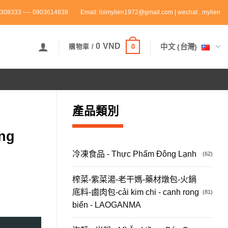
308333 ---- 0903614838
Email: loimylien1972@gmail.com | wechat : mylien
0
VND
0
中文 (台灣)
購物車 /
產品類別
ng
冷凍食品 - Thực Phẩm Đông Lạnh
(62)
榨菜-紫菜湯-老干媽-藥材燉包-火鍋
底料-鹵肉包-cải kim chi - canh rong
(81)
biển - LAOGANMA