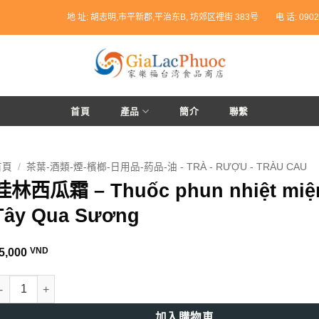
地 址: 胡志明,市平新郡,平治东B, 坊郊区裡街 383号
电 话: 0902
首頁
產品
簡介
聯繫
首頁
/
茶葉-酒類-煙-檳榔-日用品-葯品-油 - TRÀ - RƯỢU - TRÀU CAU
桂林西瓜霜 – Thuốc phun nhiệt miệ
Tây Qua Sương
VND
5,000
林西瓜霜 - Thuốc phun nhiệt miệng Tây Qua Sương 數量
加入購物車