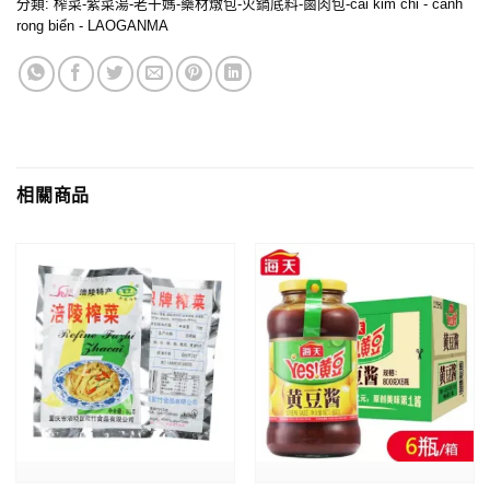
分類:
榨菜-紫菜湯-老干媽-藥材燉包-火鍋底料-鹵肉包-cải kim chi - canh
rong biển - LAOGANMA
相關商品