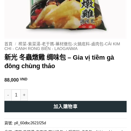
首頁
/
榨菜-紫菜湯-老干媽-藥材燉包-火鍋底料-鹵肉包-CẢI KIM
CHI - CANH RONG BIỂN - LAOGANMA
新光 冬蟲燉雞 绸味包 – Gia vị tiềm gà
đông chùng thảo
VND
88,000
新光 冬蟲燉雞 绸味包 - Gia vị tiềm gà đông chùng thảo 數量
加入購物車
貨號:
pll_60dbc2621f25d