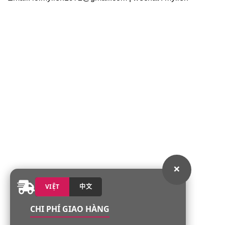
×
VIỆT
中文
CHI PHÍ GIAO HÀNG