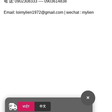
电 话: 0902308333 ---- 0903614838
Email: loimylien1972@gmail.com | wechat : mylien
×
VIỆT
中文