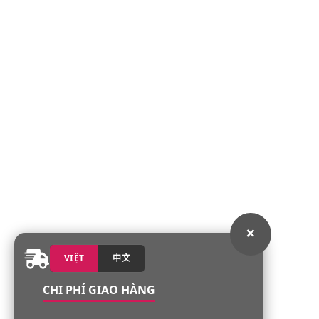
×
VIỆT
中文
CHI PHÍ GIAO HÀNG