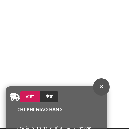
×
VIỆT
中文
CHI PHÍ GIAO HÀNG
- Quận 5, 10, 11, 6, Bình Tân > 500.000