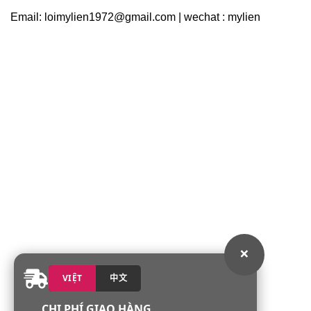
Email: loimylien1972@gmail.com | wechat : mylien
×
VIỆT
中文
CHI PHÍ GIAO HÀNG