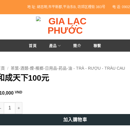
地 址: 胡志明,市平新郡,平治东B, 坊郊区裡街 383号
电 话: 0902
首頁
產品
簡介
聯繫
首頁
/
茶葉-酒類-煙-檳榔-日用品-葯品-油 - TRÀ - RƯỢU - TRÀU CAU
和成天下100元
VND
10,000
和成天下100元 數量
加入購物車