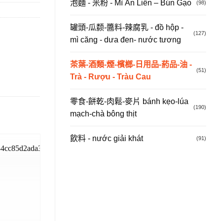
泡麵 - 米粉 - Mì Ăn Liền – Bún Gạo
(98)
罐頭-瓜颣-醬料-辣腐乳 - đồ hộp -
(127)
mì căng - dưa đen- nước tương
茶葉-酒類-煙-檳榔-日用品-葯品-油 -
(51)
Trà - Rượu - Tràu Cau
零食-餅乾-肉鬆-麥片 bánh kẹo-lúa
(190)
mạch-chà bông thịt
飲料 - nước giải khát
(91)