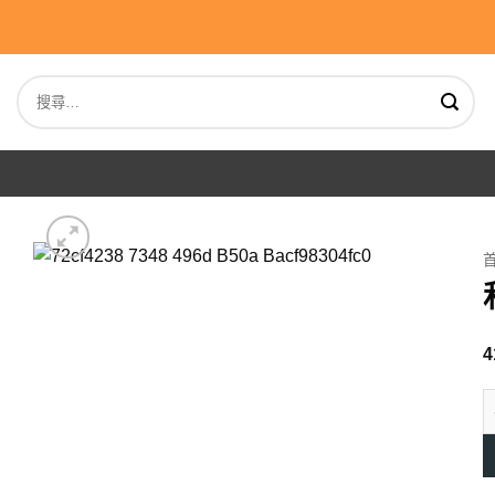
Skip
to
content
搜
尋
關
鍵
字:
4