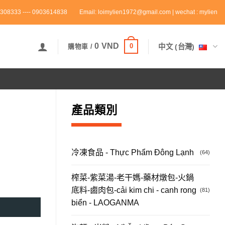
308333 ---- 0903614838
Email: loimylien1972@gmail.com | wechat : mylien
0
VND
0
中文 (台灣)
購物車 /
產品類別
冷凍食品 - Thực Phẩm Đông Lạnh
(64)
榨菜-紫菜湯-老干媽-藥材燉包-火鍋
底料-鹵肉包-cải kim chi - canh rong
(81)
biển - LAOGANMA