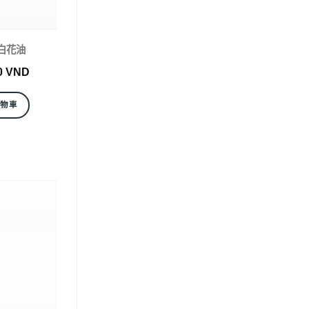
 白花油
0
VND
購物車