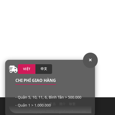
×
VIỆT
中文
CHI PHÍ GIAO HÀNG
- Quận 5, 10, 11, 6, Bình Tân > 500.000
首頁
產品
簡介
聯繫
- Quận 1 > 1.000.000
Copyright 2026 ©
gialacphuoc.vn