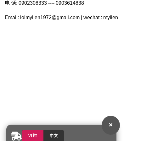
电 话: 0902308333 ---- 0903614838
Email: loimylien1972@gmail.com | wechat : mylien
×
VIỆT
中文