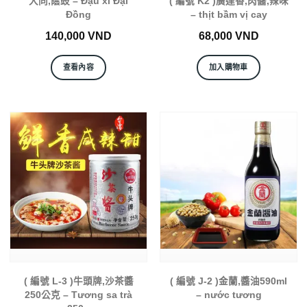
大同,蔭豉 – Đậu xì Đại
( 編號 K2 )廣達香,肉醬,辣味
Đồng
– thịt bầm vị cay
140,000
VND
68,000
VND
查看內容
加入購物車
( 編號 L-3 )牛頭牌,沙茶醬
( 編號 J-2 )金蘭,醬油590ml
250公克 – Tương sa trà
– nước tương