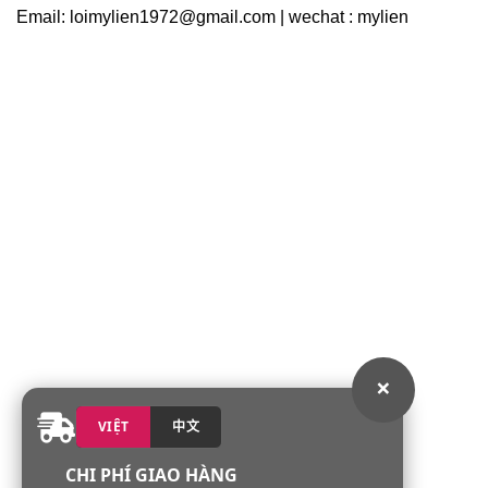
Email: loimylien1972@gmail.com | wechat : mylien
×
VIỆT
中文
CHI PHÍ GIAO HÀNG