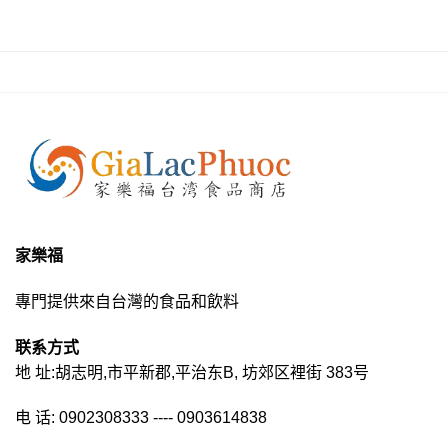
家樂福
專門提供來自台灣的食品和飲料
联系方式
地 址:胡志明,市平新郡,平治东B, 坊郊区裡街 383号
电 话: 0902308333 ---- 0903614838