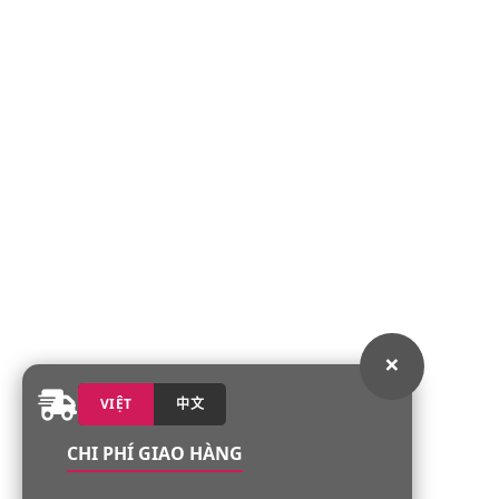
×
VIỆT
中文
CHI PHÍ GIAO HÀNG