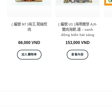
( 編號 N7 )味王,筍絲焢
( 編號 U1 )海帯嫩芽 AJI-
肉
蟹肉海鮮,湯 – canh
đông biển hải sảng
66,000
VND
153,000
VND
加入購物車
查看內容