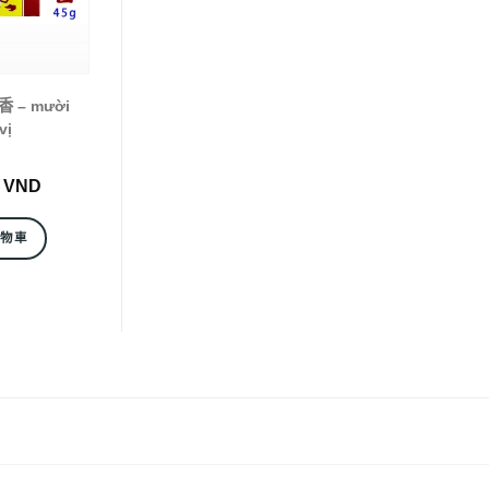
 – mười
vị
0
VND
購物車