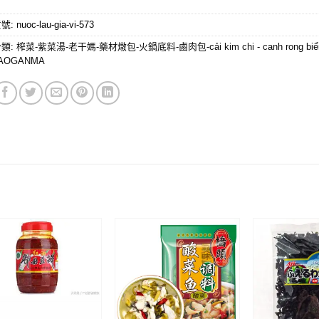
貨號:
nuoc-lau-gia-vi-573
分類:
榨菜-紫菜湯-老干媽-藥材燉包-火鍋底料-鹵肉包-cải kim chi - canh rong biển
AOGANMA