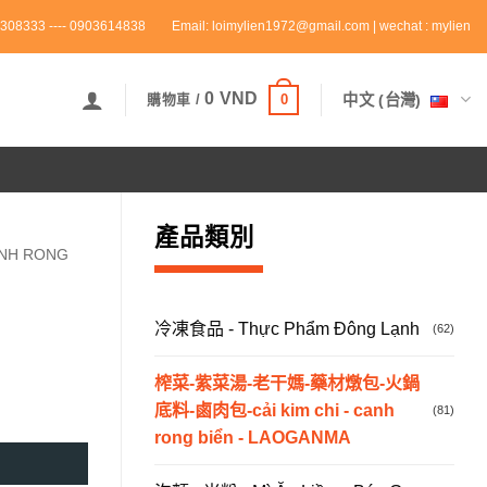
308333 ---- 0903614838
Email: loimylien1972@gmail.com | wechat : mylien
0
VND
0
中文 (台灣)
購物車 /
產品類別
NH RONG
冷凍食品 - Thực Phẩm Đông Lạnh
(62)
榨菜-紫菜湯-老干媽-藥材燉包-火鍋
底料-鹵肉包-cải kim chi - canh
(81)
rong biển - LAOGANMA