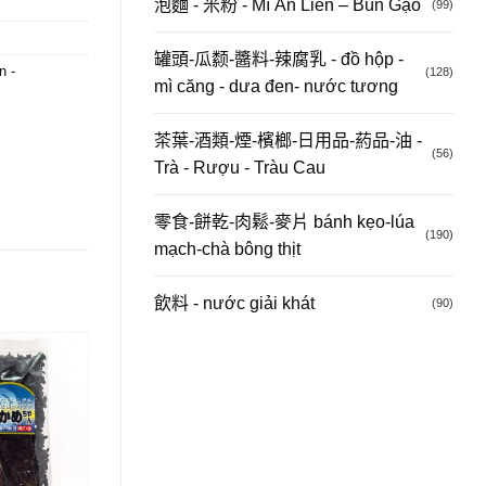
泡麵 - 米粉 - Mì Ăn Liền – Bún Gạo
(99)
罐頭-瓜颣-醬料-辣腐乳 - đồ hộp -
 -
(128)
mì căng - dưa đen- nước tương
茶葉-酒類-煙-檳榔-日用品-葯品-油 -
(56)
Trà - Rượu - Tràu Cau
零食-餅乾-肉鬆-麥片 bánh kẹo-lúa
(190)
mạch-chà bông thịt
飲料 - nước giải khát
(90)