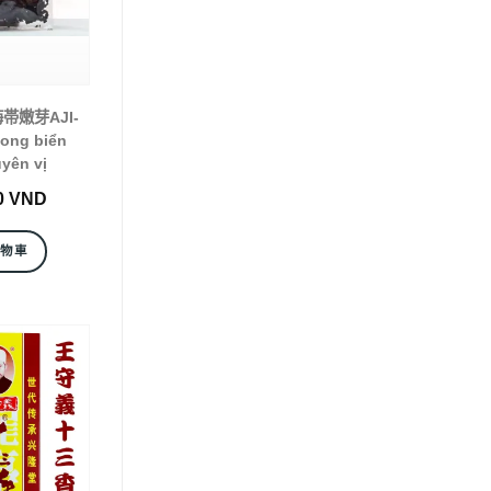
 海帯嫩芽AJI-
ong biển
yên vị
0
VND
購物車