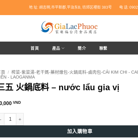
地 址: 胡志明,市平新郡,平治东B, 坊郊区裡街 383号
电 话: 0902
首頁
產品
簡介
聯繫
首頁
/
榨菜-紫菜湯-老干媽-藥材燉包-火鍋底料-鹵肉包-CẢI KIM CHI - CA
IỂN - LAOGANMA
三五 火鍋底料 – nước lẩu gia vị
VND
0,000
五 火鍋底料 - nước lẩu gia vị 數量
加入購物車