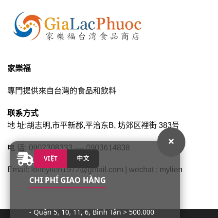
家樂福
專門提供來自台灣的食品和飲料
联系方式
地 址:胡志明,市平新郡,平治东B, 坊郊区裡街 383号
×
电 话: 0902308333 ---- 0903614838
VIỆT
中文
Email: loimylien1972@gmail.com | wechat : mylien
CHI PHÍ GIAO HÀNG
- Quận 5, 10, 11, 6, Bình Tân > 500.000