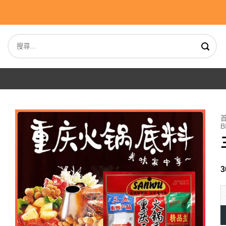
Skip
to
content
搜
尋
關
鍵
字:
B
3
三